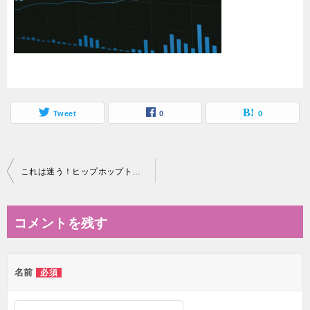
Tweet
0
0
投
これは迷う！ヒップホップトラックを作るために選んだAddictive Drums 2 CustomのADpak、MIDIpak、KitpiecePak
稿
ナ
コメントを残す
ビ
ゲ
名前
必須
ー
シ