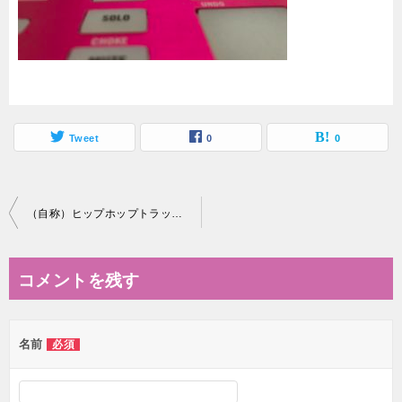
Tweet
0
0
投
（自称）ヒップホップトラックメイカーのなり方
稿
ナ
コメントを残す
ビ
ゲ
名前
必須
ー
シ