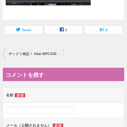
Tweet
0
0
投
ザックリ検証！ Akai MPC4000に取り込んだサンプルをTune変更すると、どれだけテンポが変わるのか？
稿
ナ
コメントを残す
ビ
ゲ
名前
必須
ー
シ
ョ
ン
メール（公開されません）
必須