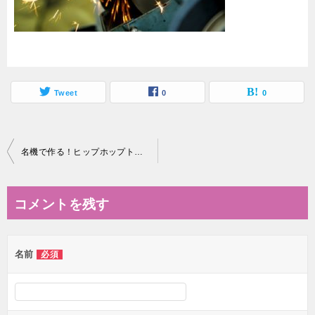
Tweet
0
0
投
名機で作る！ヒップホップトラックの作り方のコツ（AKAI MPC4000編）②
稿
ナ
コメントを残す
ビ
ゲ
名前
必須
ー
シ
ョ