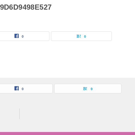
-9D6D9498E527
0
0
0
0