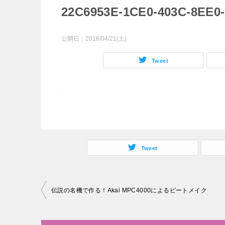
22C6953E-1CE0-403C-8EE0
公開日：
2018/04/21(土)
Tweet
Tweet
投
伝説の名機で作る！Akai MPC4000によるビートメイク
稿
ナ