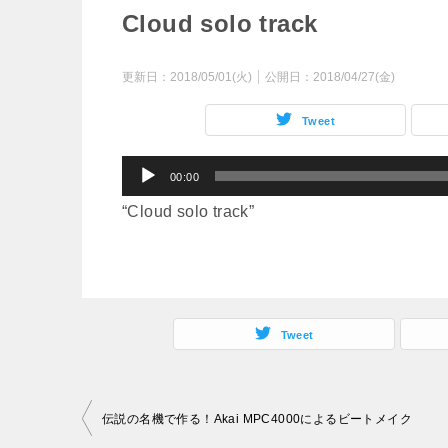
Cloud solo track
更新日：
2018/05/01(火)
公開日：
2018/04/27(金)
Tweet
音
00:00
声
“Cloud solo track”
プ
レ
ー
ヤ
Tweet
ー
投
伝説の名機で作る！Akai MPC4000によるビートメイク
稿