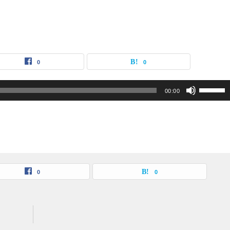
0
0
ボ
00:00
リ
ュ
ー
ム
調
0
0
節
に
は