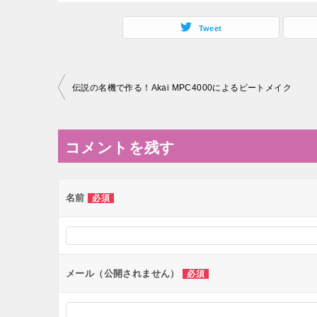
Tweet
投
伝説の名機で作る！Akai MPC4000によるビートメイク
稿
ナ
コメントを残す
ビ
ゲ
ー
名前
必須
シ
ョ
ン
メール（公開されません）
必須