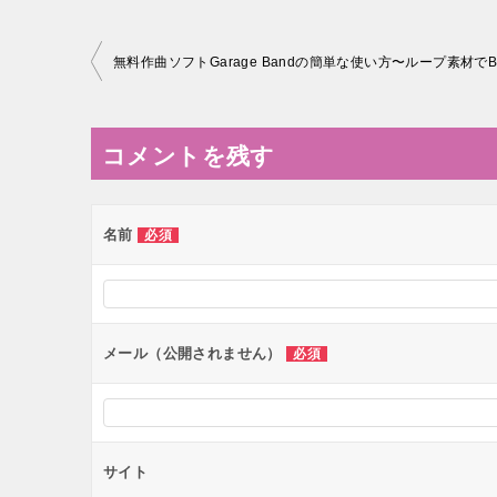
投
稿
ナ
コメントを残す
ビ
ゲ
ー
名前
必須
シ
ョ
ン
メール（公開されません）
必須
サイト