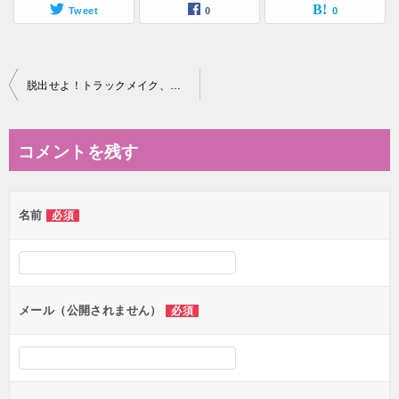
Tweet
0
0
投
脱出せよ！トラックメイク、作曲で何も思い浮かばない時やスランプ時の脱出法3選
稿
ナ
コメントを残す
ビ
ゲ
名前
必須
ー
シ
ョ
ン
メール（公開されません）
必須