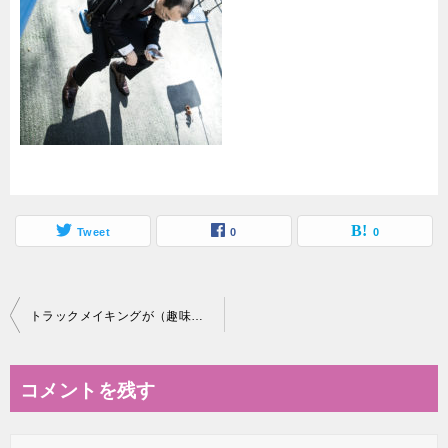
Tweet
0
0
投
トラックメイキングが（趣味が）日常から救ってくれる！非日常の使い方
稿
ナ
コメントを残す
ビ
ゲ