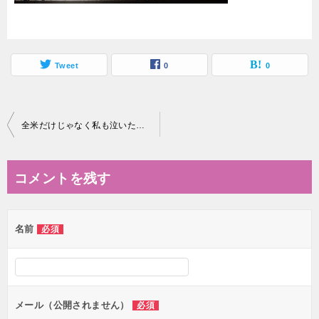
Tweet
0
0
投
全米だけじゃなく私も泣いた！ヒップホップトラックメイカーが観たいオススメ映画２
稿
ナ
コメントを残す
ビ
ゲ
名前
必須
ー
シ
ョ
ン
メール（公開されません）
必須