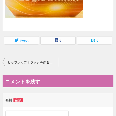
Tweet
0
0
投
ヒップホップトラックを作るための機材の話（Apple Logic Pro９編）
稿
ナ
コメントを残す
ビ
ゲ
名前
必須
ー
シ