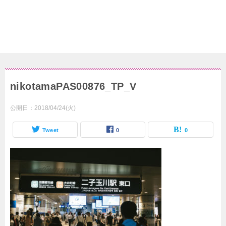
nikotamaPAS00876_TP_V
公開日：
2018/04/24(火)
Tweet
0
0