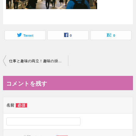
Tweet
0
0
投
仕事と趣味の両立！趣味の掛け持ちは何個までいけるのか
稿
ナ
コメントを残す
ビ
ゲ
名前
必須
ー
シ
ョ