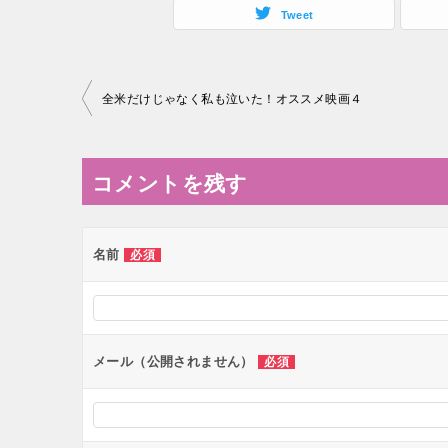
Tweet
投
全米だけじゃなく私も泣いた！オススメ映画４
稿
ナ
コメントを残す
ビ
ゲ
ー
名前
必須
シ
ョ
ン
メール（公開されません）
必須