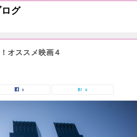
ブログ
！オススメ映画４
0
0