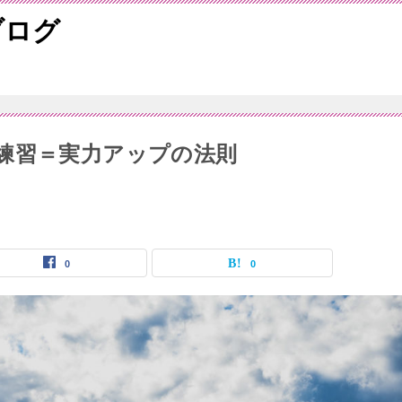
ブログ
練習＝実力アップの法則
0
0