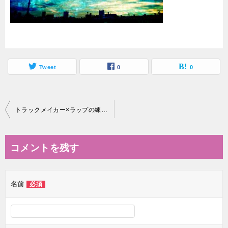
Tweet
0
0
投
トラックメイカー×ラップの練習＝実力アップの法則
稿
ナ
コメントを残す
ビ
ゲ
名前
必須
ー
シ
ョ