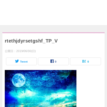
rtethjdyrsetgshf_TP_V
公開日：
2019/06/30(日)
Tweet
0
0