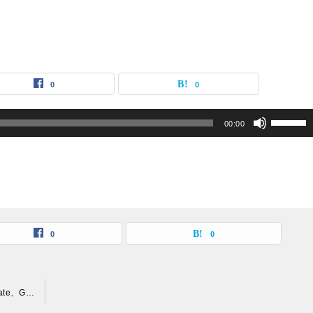
0
0
ボ
00:00
リ
ュ
ー
ム
調
0
0
節
に
リバーブのタイプの違いを体感してみる！（Hall、Room、Plate、Gatedの違い）
は