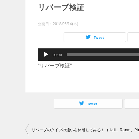
リバーブ検証
公開日：
2018/06/14(木)
Tweet
音
00:00
声
“リバーブ検証”
プ
レ
ー
ヤ
Tweet
ー
投
稿