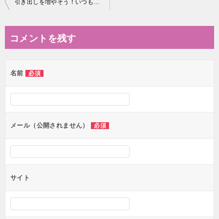
投
引き出しを増やそう！いつもと違う雰囲気の曲が作りたいときに試したい方法５選！
稿
ナ
コメントを残す
ビ
ゲ
名前
必須
ー
シ
ョ
ン
メール（公開されません）
必須
サイト